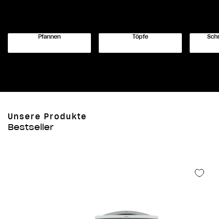
Pfannen
Töpfe
Sch
Unsere Produkte
Bestseller