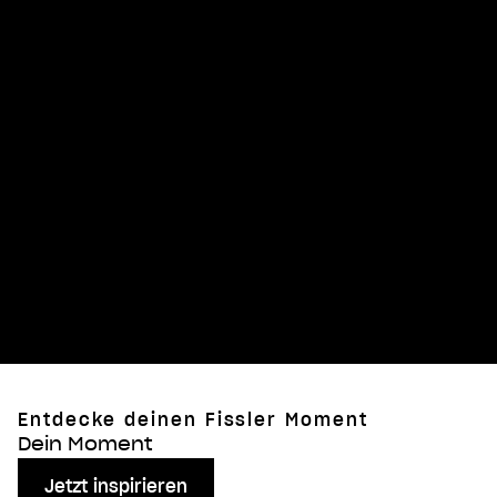
Joghurt-
Türkische
Pfannkuchen mit
Linsensuppe aus
karamellisiertem
dem Vitaquick®
Apfel und
Premium
Pistazien aus der
Fissler Essential®
Pfanne
Entdecke deinen Fissler Moment
Dein Moment
Jetzt inspirieren