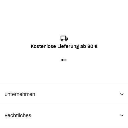
Kostenlose Lieferung ab 80 €
Gehe zu Element 1
Gehe zu Element 2
Gehe zu Element 3
Unternehmen
Rechtliches