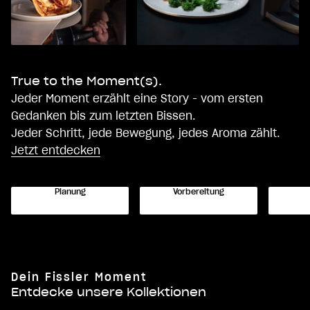
True to the Moment(s).
Jeder Moment erzählt eine Story - vom ersten
Gedanken bis zum letzten Bissen.
Jeder Schritt, jede Bewegung, jedes Aroma zählt.
Jetzt entdecken
Planung
Vorbereitung
Dein Fissler Moment
Original-Profi Collection® Edelstahl
Entdecke unsere Kollektionen
Koche wie ein Profi – auch zuhause.