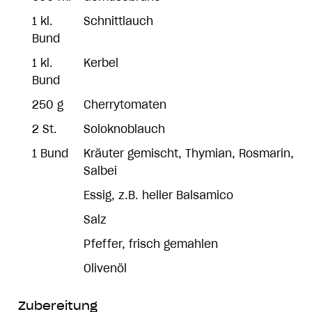
1 kl.
Schnittlauch
Bund
1 kl.
Kerbel
Bund
250 g
Cherrytomaten
2 St.
Soloknoblauch
1 Bund
Kräuter gemischt, Thymian, Rosmarin,
Salbei
Essig, z.B. heller Balsamico
Salz
Pfeffer, frisch gemahlen
Olivenöl
Zubereitung