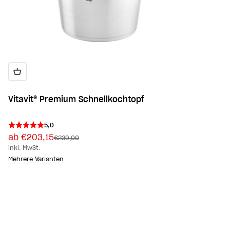
Vitavit® Premium Schnellkochtopf
5,0
Angebot
ab €203,15
Regulärer Preis
€239,00
inkl. MwSt.
Mehrere Varianten